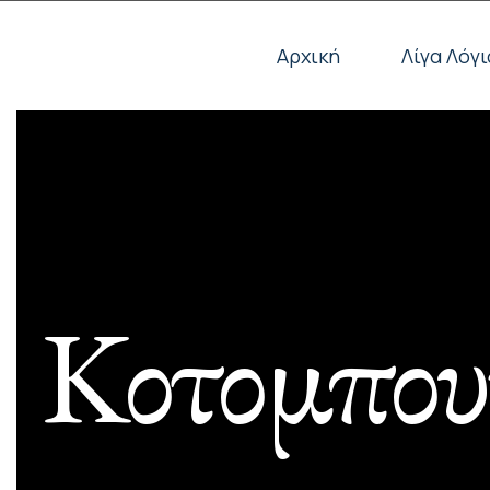
Αρχική
Λίγα Λόγι
Κοτομπουκι