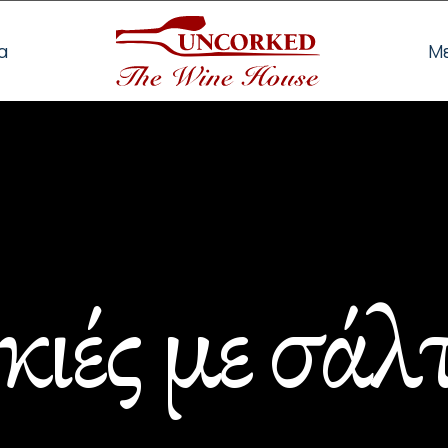
α
Μ
ές με σάλτ