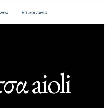
ενού
Επικοινωνία
σα aioli