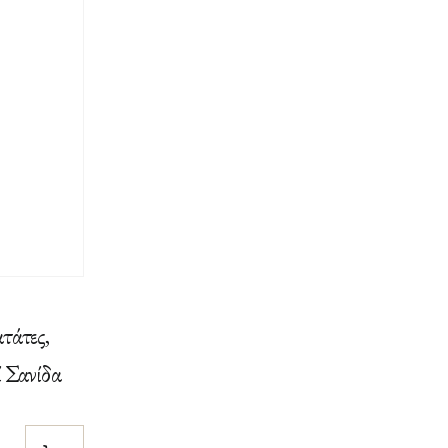
τάτες,
 Σανίδα